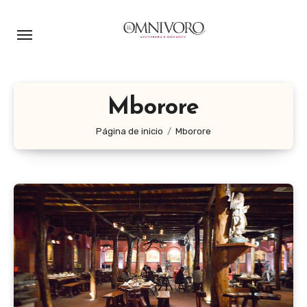
Ir
al
contenido
Mborore
Página de inicio
Mborore