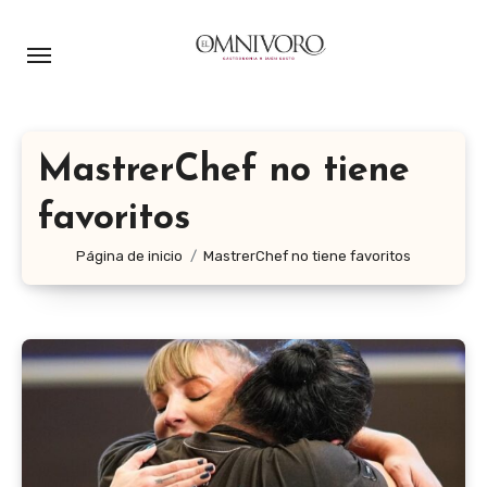
Ir
al
contenido
MastrerChef no tiene
favoritos
Página de inicio
MastrerChef no tiene favoritos