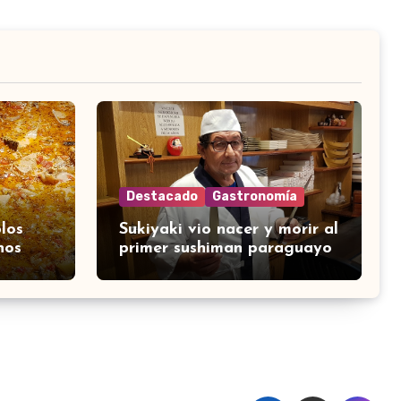
Destacado
Gastronomía
los
Sukiyaki vio nacer y morir al
nos
primer sushiman paraguayo