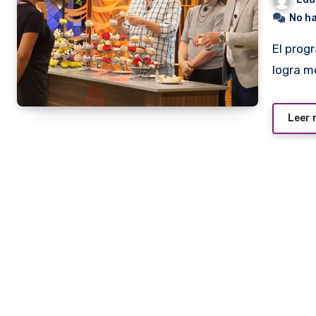
No h
El programa está llegando a sus instancias finales y no
logra m
Leer