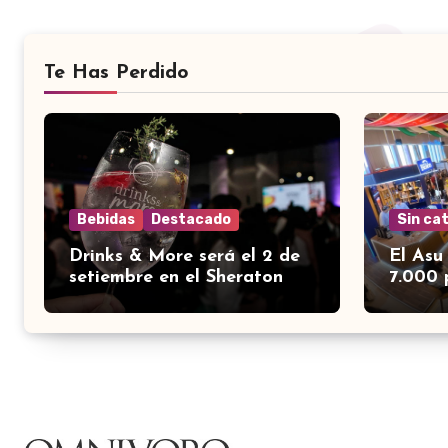
Te Has Perdido
Bebidas
Destacado
Sin ca
Drinks & More será el 2 de
El Asu
setiembre en el Sheraton
7.000 