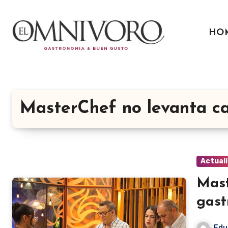
Ir
al
HO
contenido
MasterChef no levanta c
Actual
Mast
gast
Edu