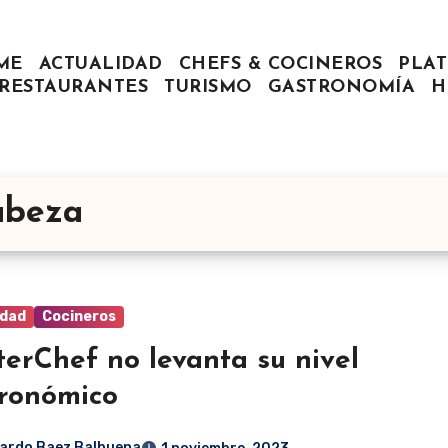
ME
ACTUALIDAD
CHEFS & COCINEROS
PLAT
RESTAURANTES
TURISMO
GASTRONOMÍA
H
abeza
idad
Cocineros
erChef no levanta su nivel
ronómico
ardo Baez Balbuena