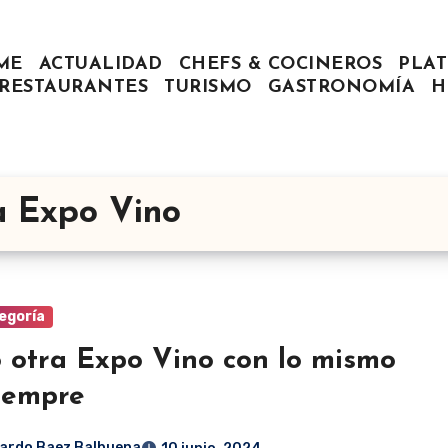
ME
ACTUALIDAD
CHEFS & COCINEROS
PLAT
RESTAURANTES
TURISMO
GASTRONOMÍA
H
a Expo Vino
egoría
otra Expo Vino con lo mismo
iempre
ardo Baez Balbuena