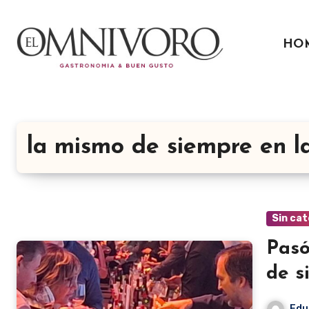
Ir
al
HO
contenido
la mismo de siempre en l
Sin cat
Pasó 
de s
Edu