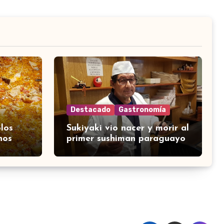
Destacado
Gastronomía
los
Sukiyaki vio nacer y morir al
nos
primer sushiman paraguayo