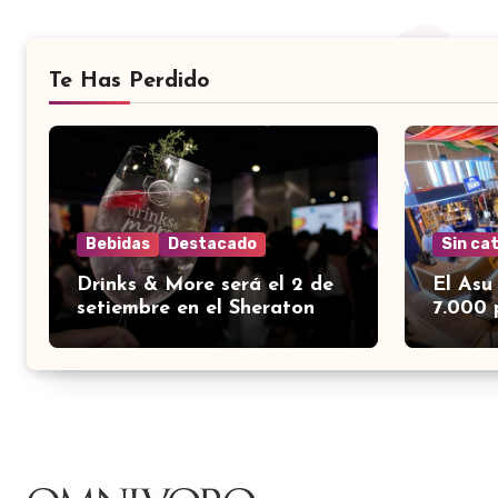
Te Has Perdido
Bebidas
Destacado
Sin ca
Drinks & More será el 2 de
El Asu
setiembre en el Sheraton
7.000 