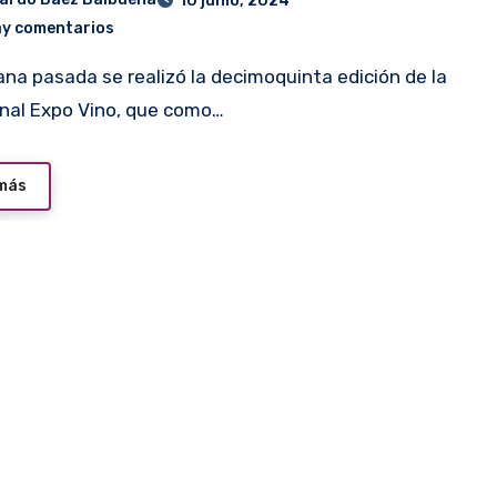
10 junio, 2024
ay comentarios
onal Expo Vino, que como…
 más