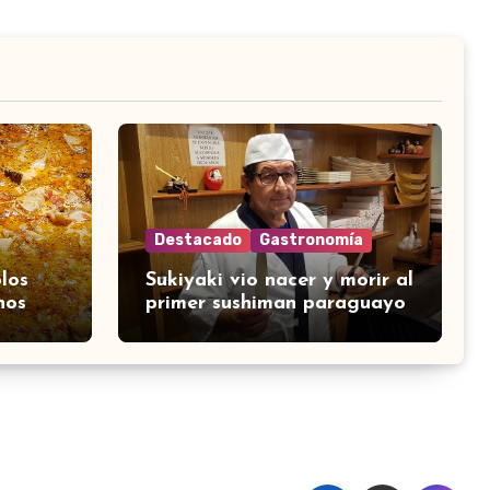
Destacado
Gastronomía
los
Sukiyaki vio nacer y morir al
nos
primer sushiman paraguayo