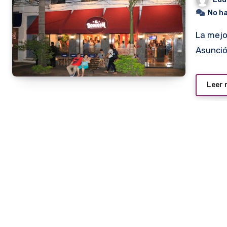
No h
La mejor milanesa de Buenos Aires ya se puede comer en
Asunció
Leer