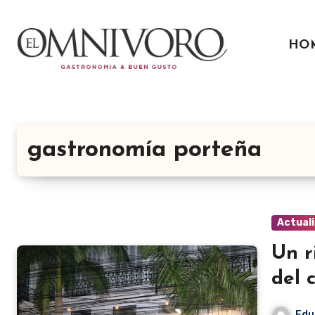
Ir
al
HO
contenido
gastronomía porteña
Actual
Un r
del 
Edu