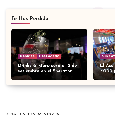
Te Has Perdido
Bebidas
Destacado
Sin ca
Drinks & More será el 2 de
El Asu
setiembre en el Sheraton
7.000 