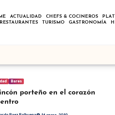
ME
ACTUALIDAD
CHEFS & COCINEROS
PLAT
RESTAURANTES
TURISMO
GASTRONOMÍA
H
idad
Bares
incón porteño en el corazón
centro
ardo Baez Balbuena