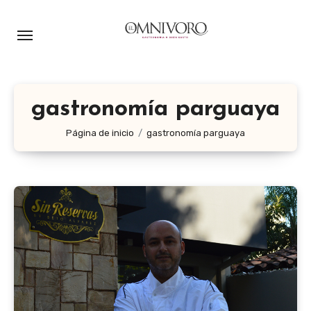
Ir
al
contenido
gastronomía parguaya
Página de inicio
gastronomía parguaya