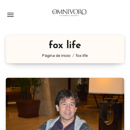
Ir
al
contenido
fox life
Página de inicio
fox life