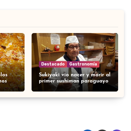
Destacado
Gastronomía
los
Sukiyaki vio nacer y morir al
nos
primer sushiman paraguayo