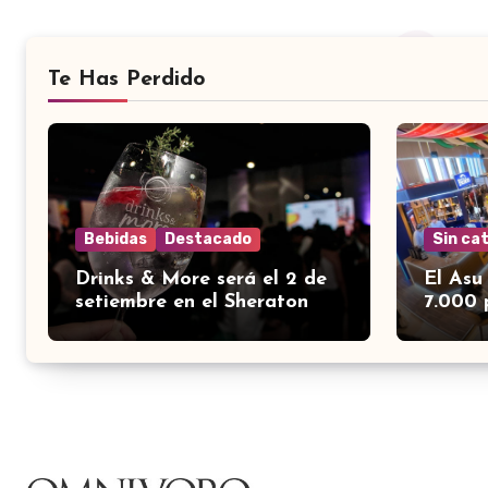
Te Has Perdido
Bebidas
Destacado
Sin ca
Drinks & More será el 2 de
El Asu
setiembre en el Sheraton
7.000 