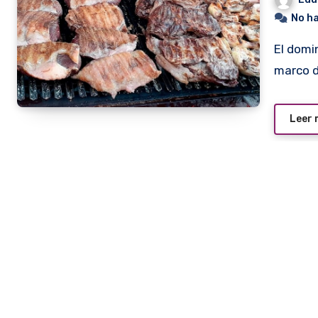
No h
El domingo 14 de julio se realizará la Expo Asador, en el
marco 
Leer