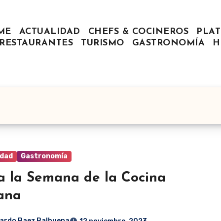
ME
ACTUALIDAD
CHEFS & COCINEROS
PLAT
RESTAURANTES
TURISMO
GASTRONOMÍA
H
idad
Gastronomía
ia la Semana de la Cocina
iana
ardo Baez Balbuena