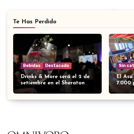
Te Has Perdido
Bebidas
Destacado
Sin ca
Drinks & More será el 2 de
El Asu
setiembre en el Sheraton
7.000 