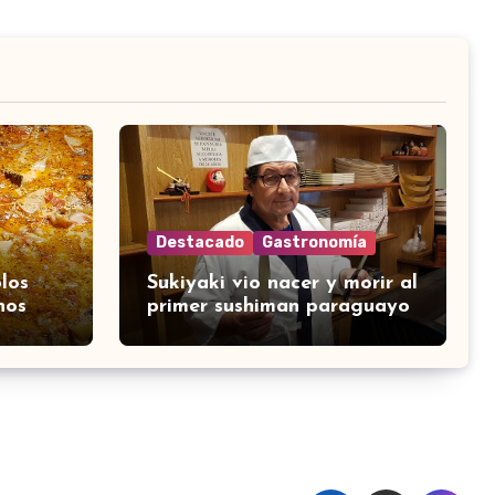
Destacado
Gastronomía
los
Sukiyaki vio nacer y morir al
nos
primer sushiman paraguayo