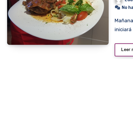
No h
Mañana, lunes 13, con un pequeño acto protocolar se
iniciar
Leer