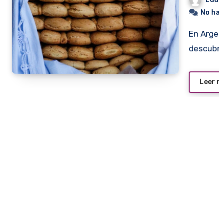
No h
En Argentina se saludó con un grito de victoria un
descubr
Leer