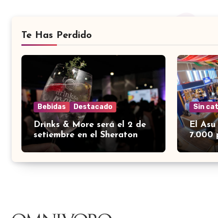
Te Has Perdido
Bebidas
Destacado
Sin ca
Drinks & More será el 2 de
El Asu
setiembre en el Sheraton
7.000 