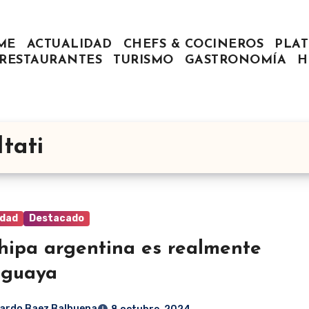
ME
ACTUALIDAD
CHEFS & COCINEROS
PLAT
RESTAURANTES
TURISMO
GASTRONOMÍA
H
Itati
idad
Destacado
hipa argentina es realmente
aguaya
ardo Baez Balbuena