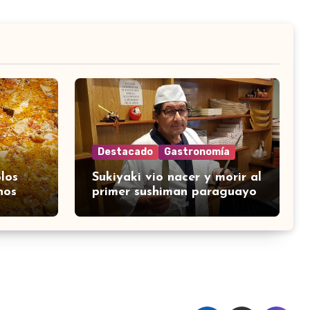
Destacado
Gastronomía
los
Sukiyaki vio nacer y morir al
nos
primer sushiman paraguayo