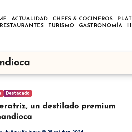
ME
ACTUALIDAD
CHEFS & COCINEROS
PLAT
RESTAURANTES
TURISMO
GASTRONOMÍA
H
ndioca
s
Destacado
ratriz, un destilado premium
mandioca
ardo Baez Balbuena