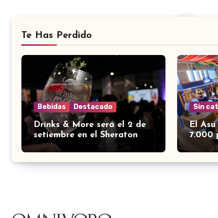
Te Has Perdido
Bebidas
Destacado
Sin ca
Drinks & More será el 2 de
El Asu
setiembre en el Sheraton
7.000 