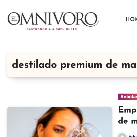
Ir
al
HO
contenido
destilado premium de ma
Bebida
Empe
de 
Edu