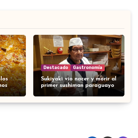
Destacado
Gastronomía
los
Sukiyaki vio nacer y morir al
nos
primer sushiman paraguayo