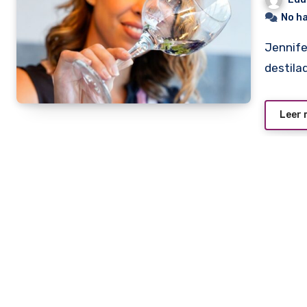
No h
Jennifer Snider es una sommelier de té que creó un
destila
Leer