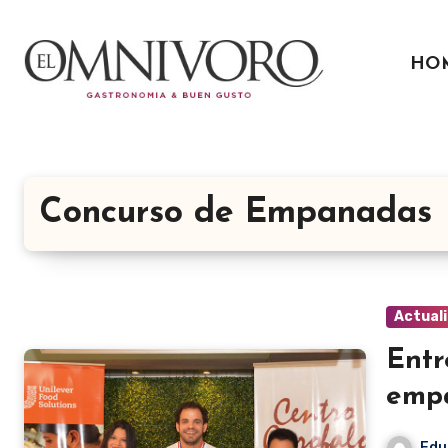
Ir
al
HO
contenido
Concurso de Empanadas
Actual
Entr
emp
Edu