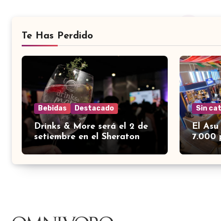
Te Has Perdido
Bebidas
Destacado
Sin ca
Drinks & More será el 2 de
El Asu
setiembre en el Sheraton
7.000 