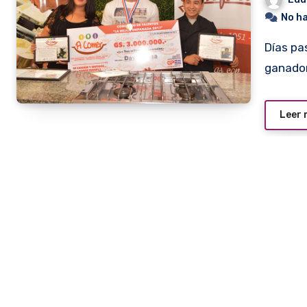
No h
Días pasados se realizó la entrega de premios a los
ganador
Leer