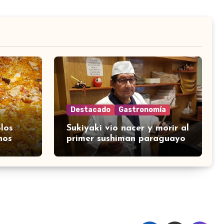
Destacado
Gastronomía
los
Sukiyaki vio nacer y morir al
nos
primer sushiman paraguayo