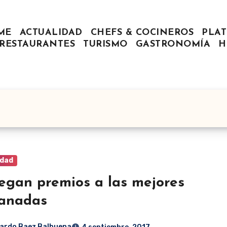
ME
ACTUALIDAD
CHEFS & COCINEROS
PLAT
RESTAURANTES
TURISMO
GASTRONOMÍA
H
idad
egan premios a las mejores
anadas
ardo Baez Balbuena