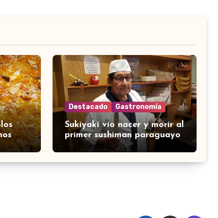
Destacado
Gastronomía
los
Sukiyaki vio nacer y morir al
nos
primer sushiman paraguayo