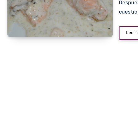
Después de dos intentos fallidos, truncados por
cuestio
Leer