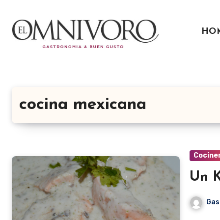
Ir
al
HO
contenido
cocina mexicana
Cocine
Un K
Gas