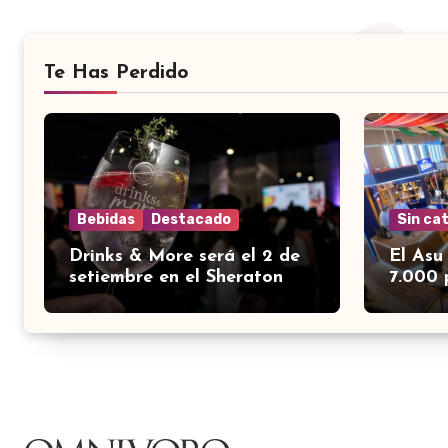
Te Has Perdido
Bebidas
Destacado
Sin ca
Drinks & More será el 2 de
El Asu
setiembre en el Sheraton
7.000 