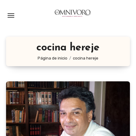
Ir
al
contenido
cocina hereje
Página de inicio
cocina hereje