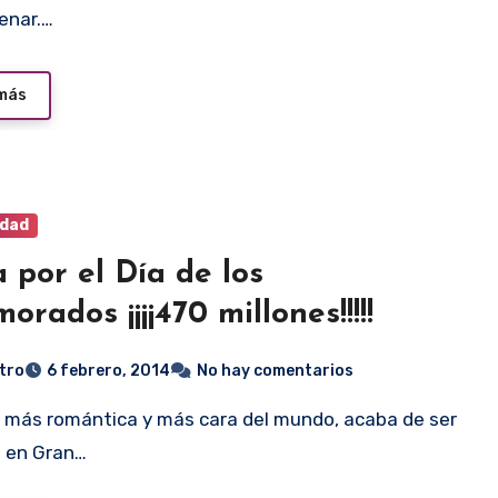
cenar.…
 más
idad
 por el Día de los
orados ¡¡¡¡470 millones!!!!!
tro
6 febrero, 2014
No hay comentarios
 en Gran…