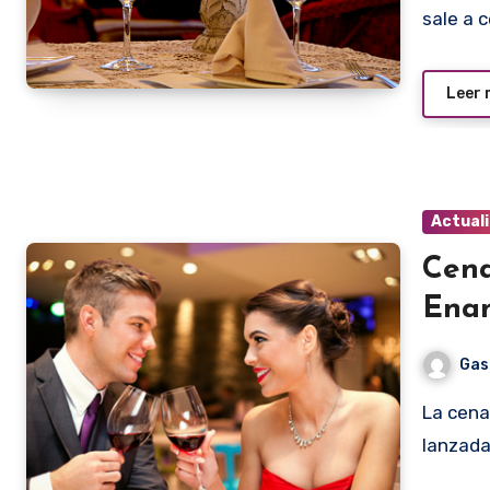
sale a 
Leer
Actual
Cena
Enam
Gas
La cena más romántica y más cara del mundo, acaba de ser
lanzada