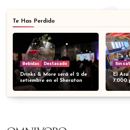
Te Has Perdido
Bebidas
Destacado
Sin ca
Drinks & More será el 2 de
El Asu
setiembre en el Sheraton
7.000 