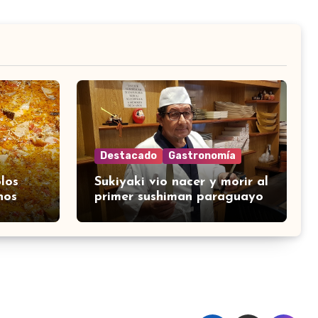
Destacado
Gastronomía
los
Sukiyaki vio nacer y morir al
nos
primer sushiman paraguayo