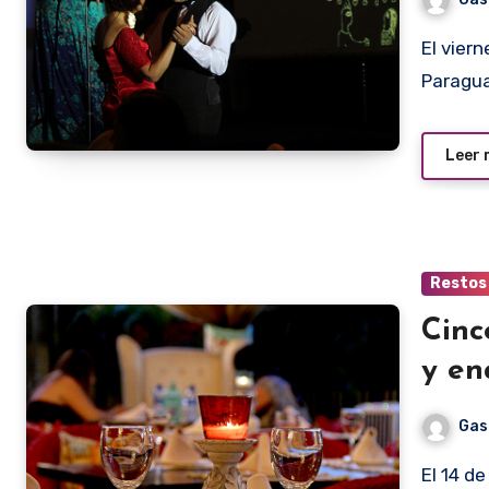
El viernes a la noche se realizó en los salones del Hotel del
Paragu
Leer
Restos
Cinc
y en
Gas
El 14 de febrero es probablemente el día en que más gente