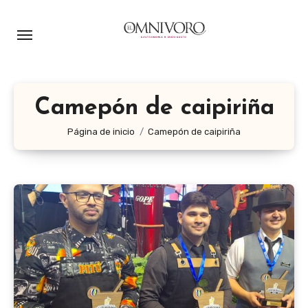
Ir
al
contenido
Camepón de caipiriña
Página de inicio
Camepón de caipiriña