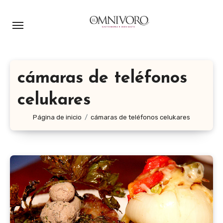
Ir
al
contenido
cámaras de teléfonos
celukares
Página de inicio
cámaras de teléfonos celukares