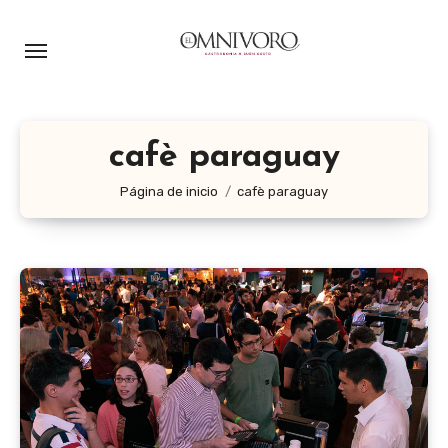
Ir
al
contenido
cafè paraguay
Página de inicio
cafè paraguay