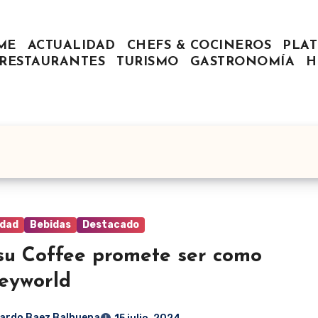
ME
ACTUALIDAD
CHEFS & COCINEROS
PLAT
RESTAURANTES
TURISMO
GASTRONOMÍA
H
idad
Bebidas
Destacado
su Coffee promete ser como
eyworld
ardo Baez Balbuena