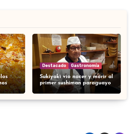
Destacado
Gastronomía
los
Sukiyaki vio nacer y morir al
nos
primer sushiman paraguayo