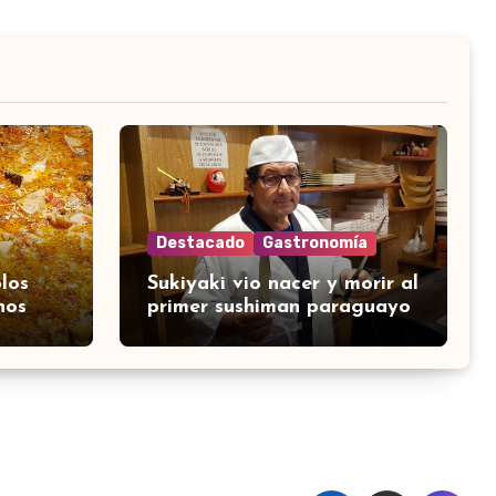
Destacado
Gastronomía
los
Sukiyaki vio nacer y morir al
nos
primer sushiman paraguayo