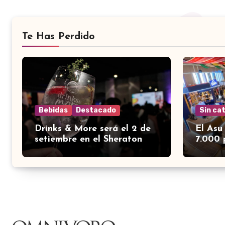
Te Has Perdido
Bebidas
Destacado
Sin ca
Drinks & More será el 2 de
El Asu
setiembre en el Sheraton
7.000 