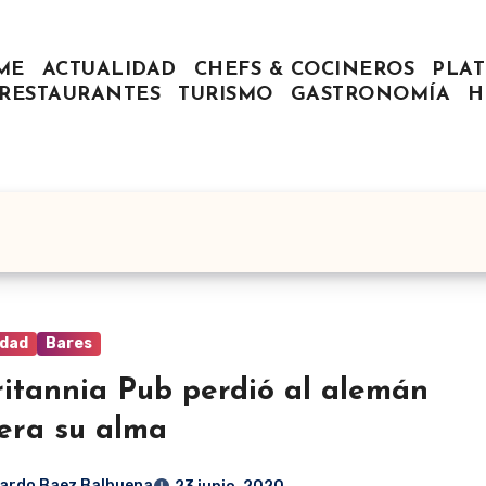
ME
ACTUALIDAD
CHEFS & COCINEROS
PLAT
RESTAURANTES
TURISMO
GASTRONOMÍA
H
idad
Bares
ritannia Pub perdió al alemán
era su alma
ardo Baez Balbuena