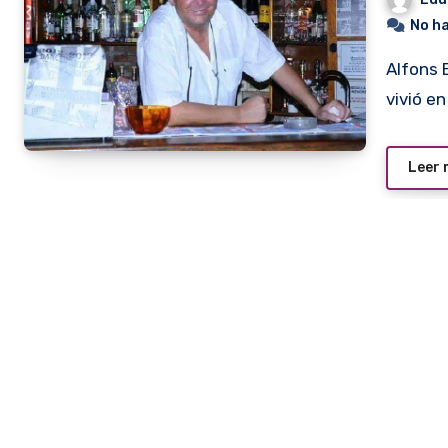
No h
Alfons Bernhard Adams nació en Munich, Alemania, pero
vivió e
Leer