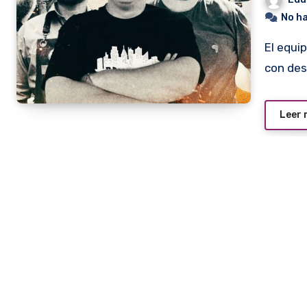
No h
El equipo de parrilleros Barbakuá viajará el próximo viernes
con des
Leer