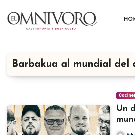
Ir
al
HO
contenido
Barbakua al mundial del
Cocine
Un d
mund
Edu