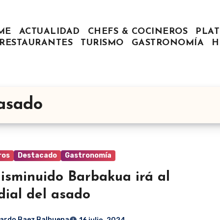
ME
ACTUALIDAD
CHEFS & COCINEROS
PLAT
RESTAURANTES
TURISMO
GASTRONOMÍA
H
 asado
ros
Destacado
Gastronomía
isminuido Barbakua irá al
ial del asado
ardo Baez Balbuena