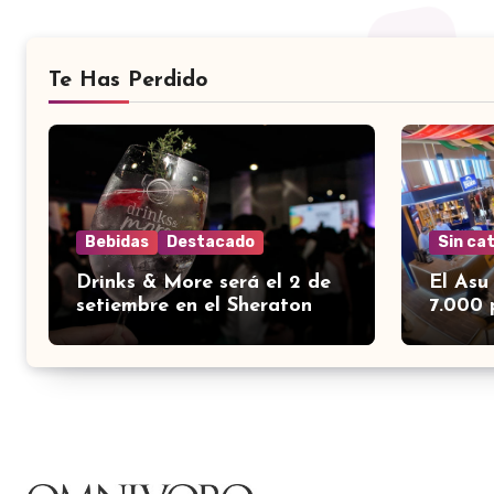
Te Has Perdido
Bebidas
Destacado
Sin ca
Drinks & More será el 2 de
El Asu
setiembre en el Sheraton
7.000 