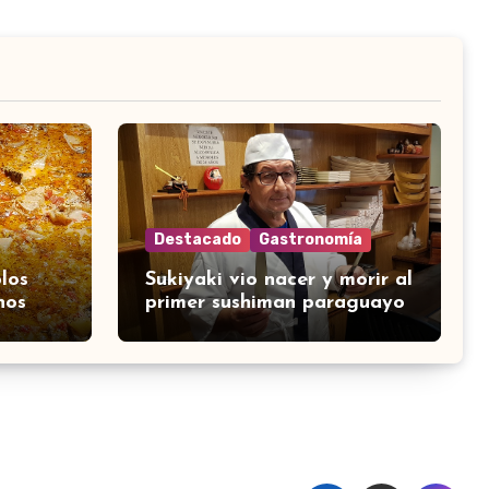
Destacado
Gastronomía
los
Sukiyaki vio nacer y morir al
nos
primer sushiman paraguayo