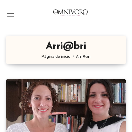
Ir
al
contenido
Arri@bri
Página de inicio
Arri@bri