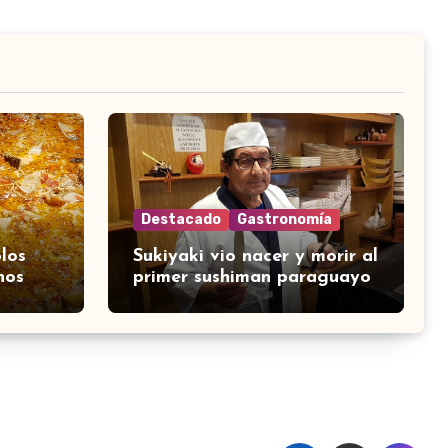
Destacado
Gastronomía
los
Sukiyaki vio nacer y morir al
nos
primer sushiman paraguayo