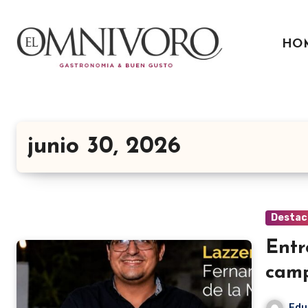
Ir
al
HO
contenido
junio 30, 2026
Destac
Entr
camp
Edu