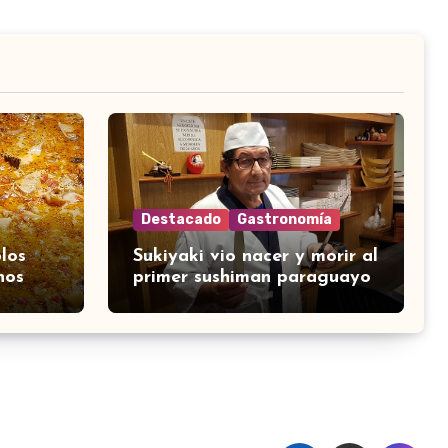
Destacado
Gastronomía
los
Sukiyaki vio nacer y morir al
nos
primer sushiman paraguayo