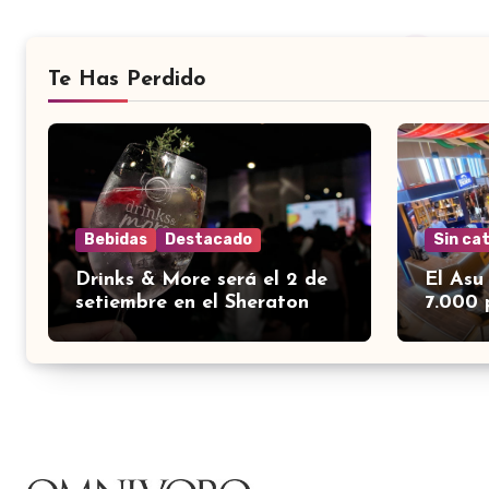
Te Has Perdido
Bebidas
Destacado
Sin ca
Drinks & More será el 2 de
El Asu
setiembre en el Sheraton
7.000 