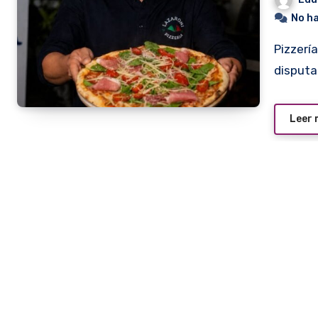
No h
Pizzería Lazzerini, es la actual campeona de la pizza, y está
disputa
Leer