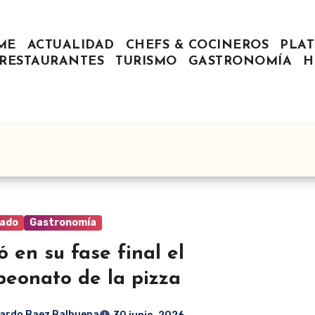
ME
ACTUALIDAD
CHEFS & COCINEROS
PLAT
RESTAURANTES
TURISMO
GASTRONOMÍA
H
ado
Gastronomía
ó en su fase final el
eonato de la pizza
ardo Baez Balbuena