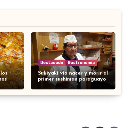
Destacado
Gastronomía
los
Sukiyaki vio nacer y morir al
nos
primer sushiman paraguayo