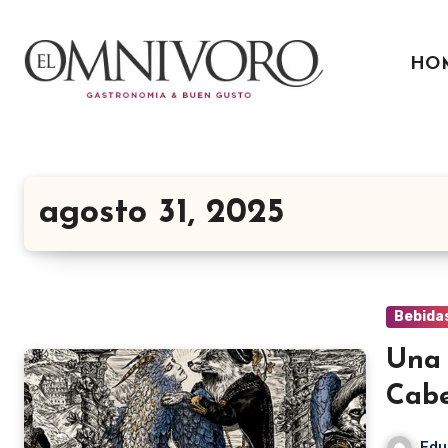
Ir
al
HO
contenido
agosto 31, 2025
Bebida
Una 
Cabe
Edu