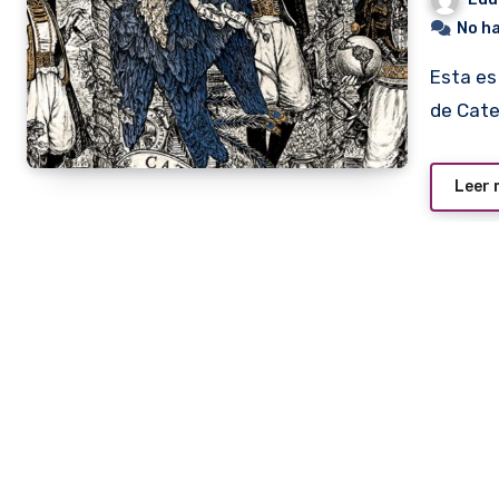
No h
Esta es la etiqueta completa el vino «Birth of Cabernet»
de Cate
Leer