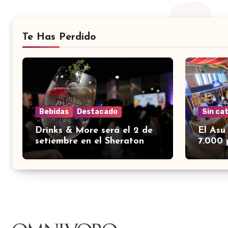
Te Has Perdido
Bebidas
Destacado
Sin ca
Drinks & More será el 2 de
El Asu
setiembre en el Sheraton
7.000 