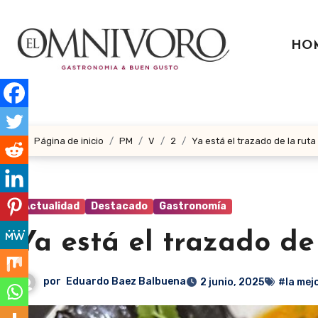
Ir
al
HO
contenido
Página de inicio
PM
V
2
Ya está el trazado de la ruta 
Actualidad
Destacado
Gastronomía
Ya está el trazado de 
por
Eduardo Baez Balbuena
2 junio, 2025
#la mej