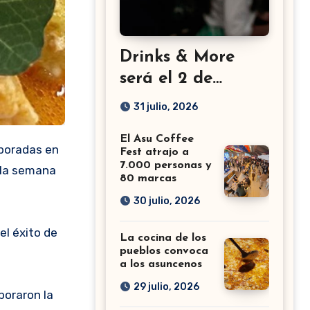
Drinks & More
será el 2 de
setiembre en el
31 julio, 2026
Sheraton
El Asu Coffee
Fest atrajo a
7.000 personas y
o la semana
80 marcas
30 julio, 2026
el éxito de
La cocina de los
pueblos convoca
a los asuncenos
29 julio, 2026
boraron la