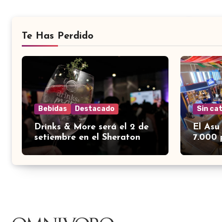
Te Has Perdido
Bebidas
Destacado
Sin ca
Drinks & More será el 2 de
El Asu
setiembre en el Sheraton
7.000 