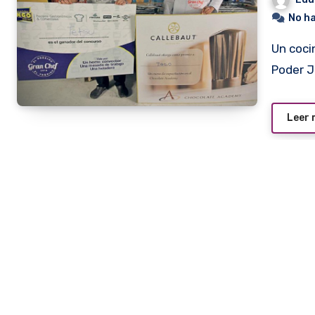
No h
Un cocinero de Pedro Juan Caballero y un funcionario del
Poder J
Leer