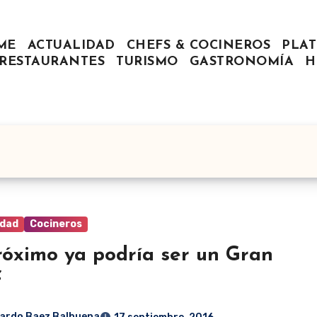
ME
ACTUALIDAD
CHEFS & COCINEROS
PLAT
RESTAURANTES
TURISMO
GASTRONOMÍA
H
idad
Cocineros
róximo ya podría ser un Gran
f
ardo Baez Balbuena