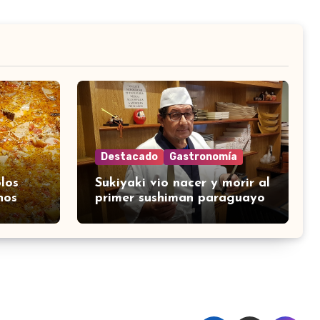
Destacado
Gastronomía
los
Sukiyaki vio nacer y morir al
nos
primer sushiman paraguayo