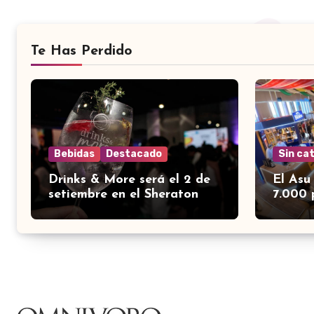
Te Has Perdido
Bebidas
Destacado
Sin ca
Drinks & More será el 2 de
El Asu
setiembre en el Sheraton
7.000 