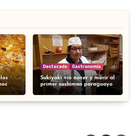
Destacado
Gastronomía
los
Sukiyaki vio nacer y morir al
nos
primer sushiman paraguayo