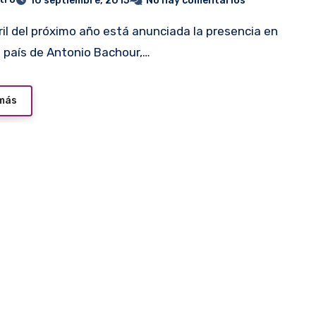
10 septiembre, 2015
No hay comentarios
 país de Antonio Bachour,…
 más