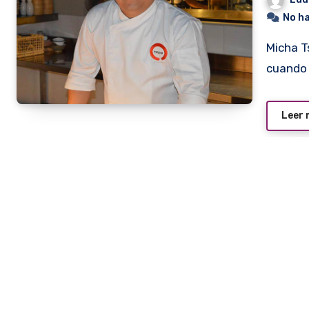
No h
Micha Tsumura, en una foto de archivo del año 2017
cuando 
Leer