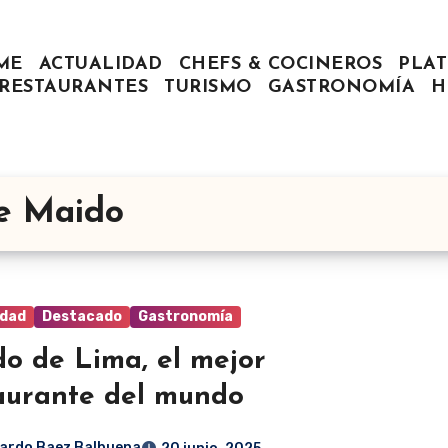
ME
ACTUALIDAD
CHEFS & COCINEROS
PLAT
RESTAURANTES
TURISMO
GASTRONOMÍA
H
e Maido
idad
Destacado
Gastronomía
o de Lima, el mejor
aurante del mundo
ardo Baez Balbuena