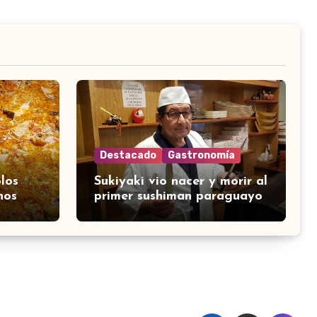
Destacado
Gastronomía
los
Sukiyaki vio nacer y morir al
nos
primer sushiman paraguayo