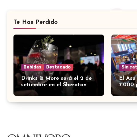
Te Has Perdido
Bebidas
Destacado
Sin ca
Drinks & More será el 2 de
El Asu
setiembre en el Sheraton
7.000 