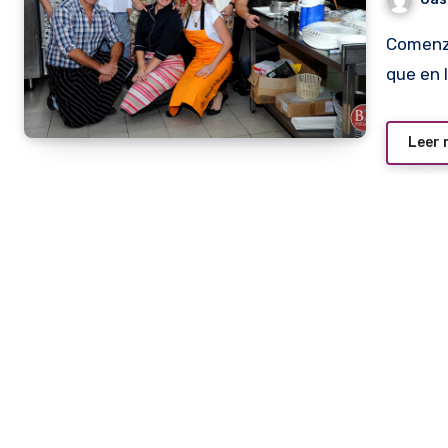
Comenzó el sábado pasado un taller culinario, nada menos
que en 
Leer