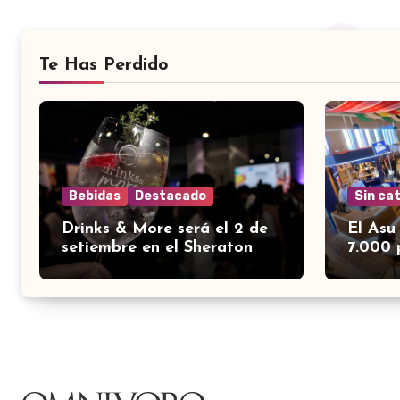
Te Has Perdido
Bebidas
Destacado
Sin ca
Drinks & More será el 2 de
El Asu
setiembre en el Sheraton
7.000 