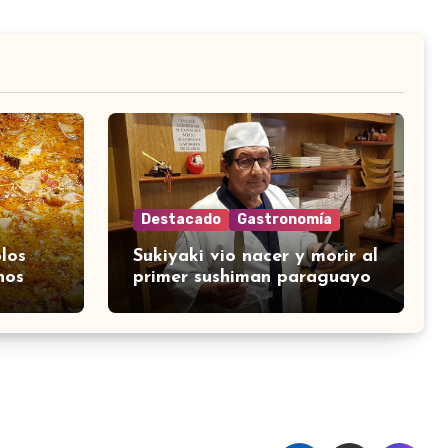
Destacado
Gastronomía
los
Sukiyaki vio nacer y morir al
nos
primer sushiman paraguayo