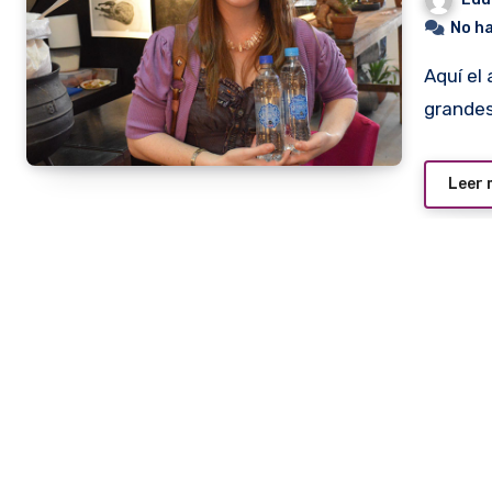
No h
Aquí el agua es tan abundante que a veces provoca
grandes
Leer