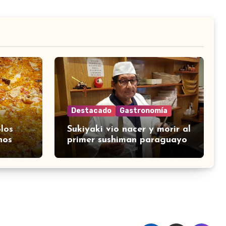
Destacado
Gastronomía
los
Sukiyaki vio nacer y morir al
nos
primer sushiman paraguayo