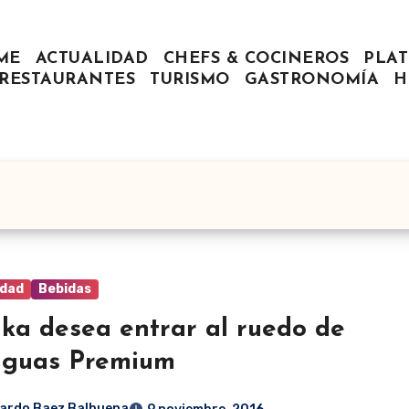
ME
ACTUALIDAD
CHEFS & COCINEROS
PLAT
RESTAURANTES
TURISMO
GASTRONOMÍA
H
idad
Bebidas
ika desea entrar al ruedo de
aguas Premium
ardo Baez Balbuena