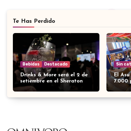
Te Has Perdido
Bebidas
Destacado
Sin ca
Drinks & More será el 2 de
El Asu
setiembre en el Sheraton
7.000 