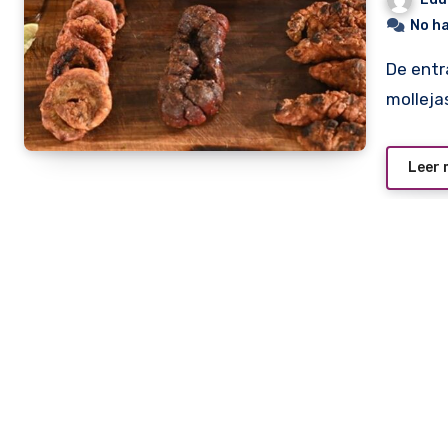
No h
De entrada, tenían que preparar chinchulines, riñones y
molleja
Leer