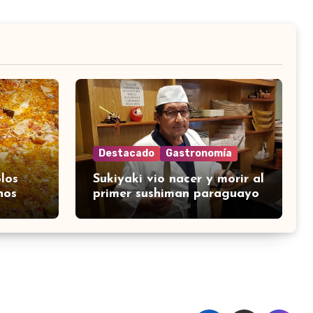
Destacado
Gastronomía
los
Sukiyaki vio nacer y morir al
nos
primer sushiman paraguayo