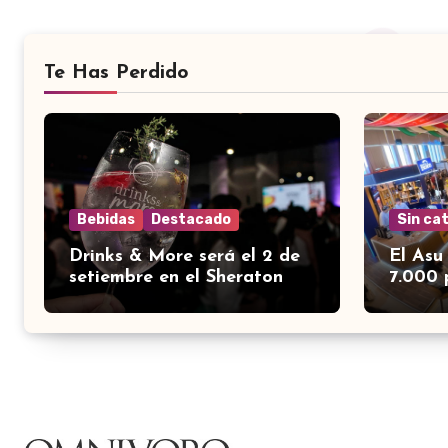
Te Has Perdido
Bebidas
Destacado
Sin ca
Drinks & More será el 2 de
El Asu
setiembre en el Sheraton
7.000 